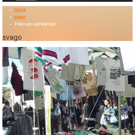
Home
svago
Il Mercato del Martedì
svago