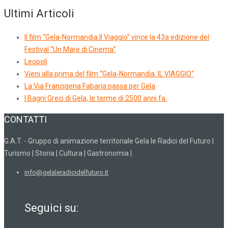
Ultimi Articoli
Il film “Gela-Normandia.Il Viaggio” vince la 43a edizione del
Festival “Un Mare di Cinema”
Leopoli
Vieni alla prima del film “Gela-Normandia. IL VIAGGIO”
La Via Francigena Fabaria passa per Gela
I Bagni Greci di Gela, le terme di 2500 anni fa.
CONTATTI
G.A.T. - Gruppo di animazione territoriale Gela le Radici del Futuro |
Turismo | Storia | Cultura | Gastronomia |
info@gelaleradicidelfuturo.it
Seguici su: