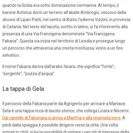
quando la Sicilia era sotto dominazione normanna. Al tempo, il
barone Achinus donò un terreno all’abate Ambrogio, vescovo della
diocesi di Lipari-Patti, nel centro di Bizini, l’odierna Vizzini, in provincia
di Catania. Nel testo del lascito, scritto in latino, si fa riferimento alla
presenza di una Via Francigena denominata “Via Francigena
Fabaria”. Questa via inizia nel territorio di Licodia e prosegue lungo
un percorso che attraversa una cresta montuosa, vicino a un fico
selvatico.
Il nome Fabaria deriva dall’arabo
favara
, che significa “fonte”,
“sorgente”, “pozza d’acqua”.
La tappa di Gela
Il percorso della Fabaria parte da Agrigento per arrivare a Maniace.
Gela è una tappa ricca di lascito storico, che collega Licata e Niscemi.
Dal castello di Falconara si arriva a Manfria e alla rinomata torre
. A
piedi dalla spiaggia è possibile dirigersi verso la città. Una volta
entrati in città, si ha la possibilità di visitare i vari siti di interesse della