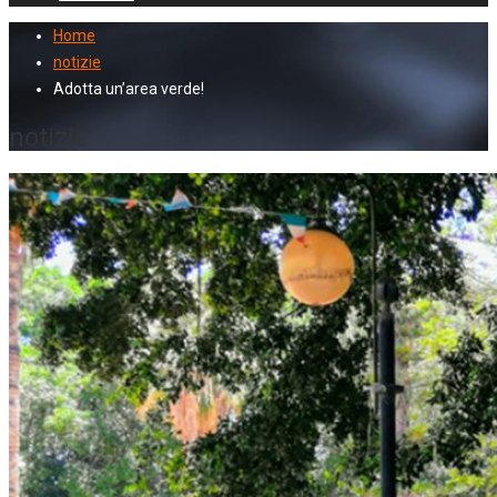
Home
notizie
Adotta un’area verde!
notizie