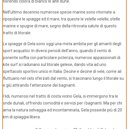
fiorendo colora di bianco le alte dune.
Nell’ultimo decennio numerose specie marine sono ritornate a
ripopolare le spiagge ed il mare, tra queste le velelle velelle, stelle
marine e spugne di mare, segno della ritrovata salute di questo
tratto di litorale.
Le spiagge di Gela sono oggi una meta ambita per gli amanti degli
sport acquatici. In diversi periodi dell’anno, quando il vento di
ponente soffia con particolare potenza, numerosi appassionati di
kite surf si radunano sul litorale gelese, dando vita ad uno
spettacolo sportivo unico in Italia. Decine e decine di vele, come ali
fluttuano nel celo sferzati dal vento, si trascinano lungo il litorale su
e giù attirando l’attenzione dei bagnanti.
I lidi, numerosi nel tratto di costa vicino Gela, si immergono tra le
onde dunali, offrendo comodità e servizi per i bagnanti. Ma per chi
ama la natura selvaggia ed incontaminata, Gela possiede più di 20
km di spiaggia libera.