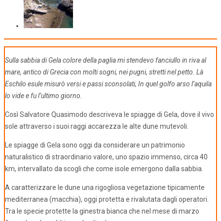
Sulla sabbia di Gela colore della paglia mi stendevo fanciullo in riva al
mare, antico di Grecia con molti sogni, nei pugni, stretti nel petto. Là
Eschilo esule misurò versi e passi sconsolati, In quel golfo arso l’aquila
lo vide e fu l’ultimo giorno.
Così Salvatore Quasimodo descriveva le spiagge di Gela, dove il vivo
sole attraverso i suoi raggi accarezza le alte dune mutevoli.
Le spiagge di Gela sono oggi da considerare un patrimonio
naturalistico di straordinario valore, uno spazio immenso, circa 40
km, intervallato da scogli che come isole emergono dalla sabbia.
A caratterizzare le dune una rigogliosa vegetazione tipicamente
mediterranea (macchia), oggi protetta e rivalutata dagli operatori.
Tra le specie protette la ginestra bianca che nel mese di marzo