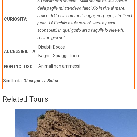
S.Quasimodo scrisse: “
Sulla sabbia di Gela colore
della paglia mi stendevo fanciullo in riva al mare,
antico di Grecia con molti sogni, nei pugni, stretti nel
CURIOSITA’
petto. Là Eschilo esule misurò versi e passi
sconsolati, In quel golfo arso l’aquila lo vide e fu
l’ultimo giorno”.
Disabili
Docce
ACCESSIBILITA’
Bagni
Spiagge libere
Animali non ammessi
NON INCLUSO
Scritto da:
Giuseppe La Spina
Related Tours