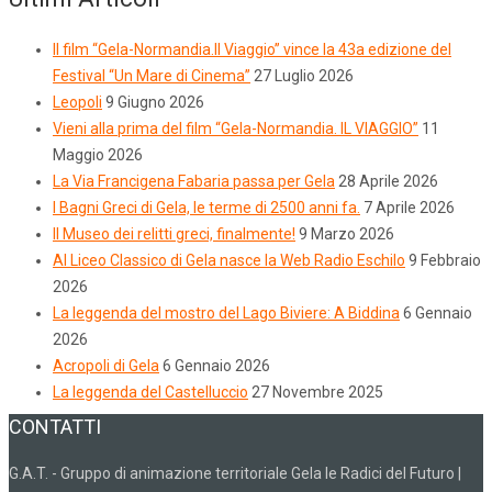
Il film “Gela-Normandia.Il Viaggio” vince la 43a edizione del
Festival “Un Mare di Cinema”
27 Luglio 2026
Leopoli
9 Giugno 2026
Vieni alla prima del film “Gela-Normandia. IL VIAGGIO”
11
Maggio 2026
La Via Francigena Fabaria passa per Gela
28 Aprile 2026
I Bagni Greci di Gela, le terme di 2500 anni fa.
7 Aprile 2026
Il Museo dei relitti greci, finalmente!
9 Marzo 2026
Al Liceo Classico di Gela nasce la Web Radio Eschilo
9 Febbraio
2026
La leggenda del mostro del Lago Biviere: A Biddina
6 Gennaio
2026
Acropoli di Gela
6 Gennaio 2026
La leggenda del Castelluccio
27 Novembre 2025
CONTATTI
G.A.T. - Gruppo di animazione territoriale Gela le Radici del Futuro |