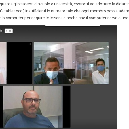
guarda gli studenti di scuole e università, costretti ad adottare la didatti
C, tablet ecc.) insufficienti in numero tale che ogni membro possa adem
lo computer per seguire le lezioni, o anche che il computer serva a uno d