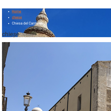
Home
chiese
Chiesa del Carmine
chiese