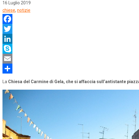
16 Luglio 2019
chiese
,
notizie
Facebook
Twitter
LinkedIn
Skype
Email
Share
La
Chiesa del Carmine di Gela,
che si affaccia sull’antistante piaz