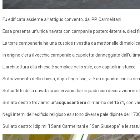
Fu edificata assieme all’attiguo convento, dai PP. Carmelitani.
Essa presenta un’unica navata con campanile postero-laterale, dieci finest
La torre campanaria ha una cuspide rivestita da mattonelle di maiolica
In origine c’era il vecchio campanile a cupoletta danneggiato dall’ultim
L’architettura ella chiesa è semplice nello stile, con capitelli in stucco.
Sul pavimento della chiesa, dopo l’ingresso, vi è un riquadro con su
Sul soffitto della navata si osservano due riquadri con decorazioni in 
Sul lato destro troviamo un’
acquasantiera
di marmo del
1571,
con vas
Negli interni dell’edificio religioso esistono diverse pale dipinte del 1700
Sul lato destro: i dipinti “i Santi Carmelitani e “ San Giuseppe” e le s