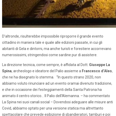
D’altronde, risulterebbe impossibile riproporre il grande evento
cittadino in maniera tale e quale alle edizioni passate, in cui gli
abitanti di Gela e dintorni, ma anche turisti e forestiere accorrevano
numerosissimi, stringendosi come sardine pur di assistere.
La direzione tecnica, come sempre, è affidata al Dott.
Giuseppe La
Spina
, archeologo e ideatore del Palio assieme a
Francesco d’Aleo
,
che ne ha disegnato lo stemma. “In questo strano 2020, non
abbiamo voluto rinunciare ad un evento oramai divenuto tradizione,
e che in occasione dei festeggiamenti della Santa Patrona ha
animato il centro storico… Il Palio dell’Alemanna. – ha commentato
La Spina nei suoi canali social – Dovendosi adeguare alle misure anti
Covid, abbiamo optato per una versione statica ma altrettanto
spettacolare che prevede esibizione di sbandieratori, tamburi e poi