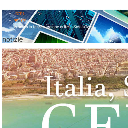
Home
notizie
In arrivo la terza stagione di Italia Sicilia Gela
notizie