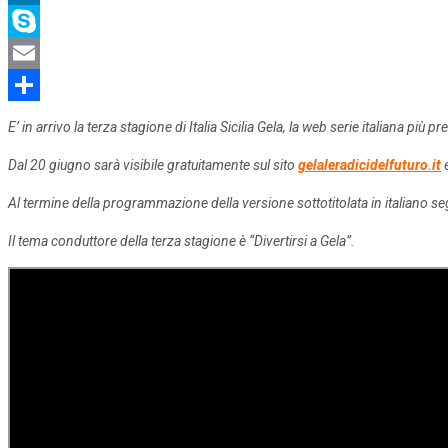
LinkedIn
Skype
Email
Share
E’ in arrivo la terza stagione di Italia Sicilia Gela, la web serie italiana più p
Dal 20 giugno sarà visibile gratuitamente sul sito
gelaleradicidelfuturo.it
e
Al termine della programmazione della versione sottotitolata in italiano segu
Il tema conduttore della terza stagione è “Divertirsi a Gela”.