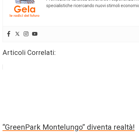
specialistiche ricercando nuovi stimoli economici 
Articoli Correlati:
“GreenPark Montelungo” diventa realtà!