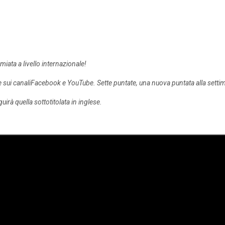
remiata a livello internazionale!
 sui canaliFacebook e YouTube. Sette puntate, una nuova puntata alla set
irà quella sottotitolata in inglese.