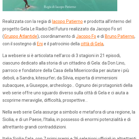
Realizzata con la regia di
Iacopo Patierno
e prodotta all’interno del
progetto Gela Le Radici Del Futuro realizzato da Jacopo Fo srl
(
Gruppo Atlantide
), coordinamento di
Jacopo Fo
e di
Bruno Patierno
,
con il sostegno di
Eni
e il patrocinio della
città di Gela
,
La webserie si è articolata nell’arco di 3 stagioni in 21 episodi,
ciascuno dedicato alla storia di un cittadino di Gela: da Don Lino,
parroco e fondatore della Casa della Misericordia per aiutare i più
deboli, a Sandra, kitesurfer; da Silvia, esperta di immersioni
subacquee, a Giuseppe, archeologo… Ognuno dei protagonisti della
web serie offre uno sguardo diverso sulla città di Gela e ci aiuta a
scoprirne meraviglie, difficoltà, prospettive…
Nella web serie Gela assurge a simbolo e metafora di una regione, la
Sicilia, e di un Paese, l’Italia, in possesso di enormi potenzialità e di
altrettanto grandi contraddizioni.
Italia Sicilia Gela, con 7 primi premi e 36 selezioni ufficiali in altrettanti