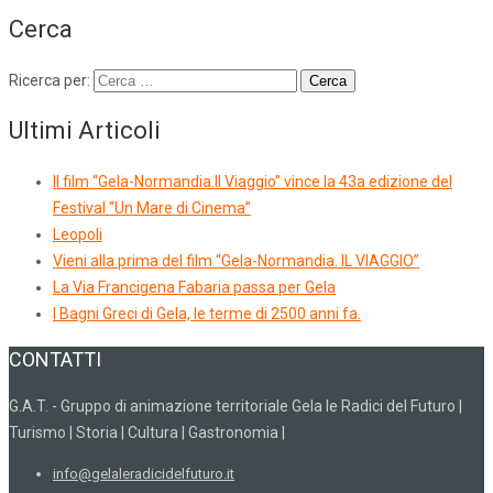
Cerca
Ricerca per:
Ultimi Articoli
Il film “Gela-Normandia.Il Viaggio” vince la 43a edizione del
Festival “Un Mare di Cinema”
Leopoli
Vieni alla prima del film “Gela-Normandia. IL VIAGGIO”
La Via Francigena Fabaria passa per Gela
I Bagni Greci di Gela, le terme di 2500 anni fa.
CONTATTI
G.A.T. - Gruppo di animazione territoriale Gela le Radici del Futuro |
Turismo | Storia | Cultura | Gastronomia |
info@gelaleradicidelfuturo.it