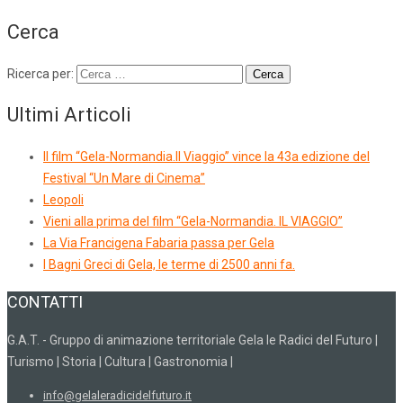
Cerca
Ricerca per:
Ultimi Articoli
Il film “Gela-Normandia.Il Viaggio” vince la 43a edizione del
Festival “Un Mare di Cinema”
Leopoli
Vieni alla prima del film “Gela-Normandia. IL VIAGGIO”
La Via Francigena Fabaria passa per Gela
I Bagni Greci di Gela, le terme di 2500 anni fa.
CONTATTI
G.A.T. - Gruppo di animazione territoriale Gela le Radici del Futuro |
Turismo | Storia | Cultura | Gastronomia |
info@gelaleradicidelfuturo.it