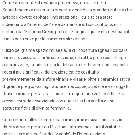
Contestualmente al restauro procedeva, da parte della
Soprintendenza nissena, la progettazione della grande struttura che
avrebbe dovuto ospitare l’imbarcazione il cui sito era stato
individuato all’interno dell’area demaniale di Bosco Littorio, non
lontano dall’Emporio Greco, probabile luogo al quale era destinato il
carico della nave per la commercializzazione.
Fulcro del grande spazio museale, la cui copertura lignea ricorda la
carena rovesciata di un’imbarcazione, è il relitto greco con il lungo
paramezzale, i madieri e parte del fasciame. Intorno sono esposti i
reperti più significativi del prezioso carico costituito
prevalentemente da anfore vinarie e olearie, oltre a ceramica attica
di grande pregio, vasi figurati, lucerne, coppe, scodelle e vari oggetti
di uso comune per la vita di bordo, tra i quali uno zufolo fittile e un
piccolo corredo devozionale con due are in terracotta e una
statuetta fittile di divinità femminile.
Completano l’allestimento una camera immersiva e uno spazio
dotato di visori per la realtà virtuale attraverso i quali il visitatore
potrà vivere alcune fasi del “viaggio” dell’imbarcazione.