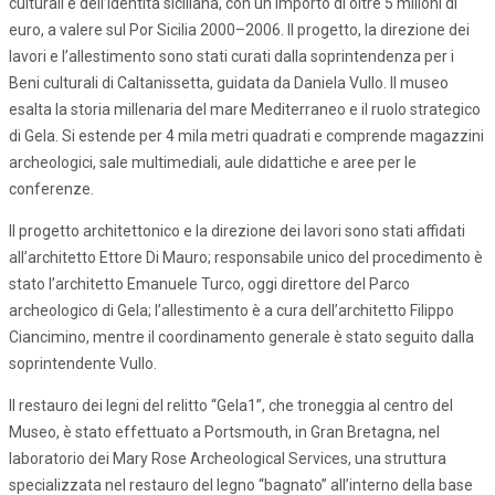
culturali e dell’identità siciliana, con un importo di oltre 5 milioni di
euro, a valere sul Por Sicilia 2000–2006. Il progetto, la direzione dei
lavori e l’allestimento sono stati curati dalla soprintendenza per i
Beni culturali di Caltanissetta, guidata da Daniela Vullo. Il museo
esalta la storia millenaria del mare Mediterraneo e il ruolo strategico
di Gela. Si estende per 4 mila metri quadrati e comprende magazzini
archeologici, sale multimediali, aule didattiche e aree per le
conferenze.
Il progetto architettonico e la direzione dei lavori sono stati affidati
all’architetto Ettore Di Mauro; responsabile unico del procedimento è
stato l’architetto Emanuele Turco, oggi direttore del Parco
archeologico di Gela; l’allestimento è a cura dell’architetto Filippo
Ciancimino, mentre il coordinamento generale è stato seguito dalla
soprintendente Vullo.
Il restauro dei legni del relitto “Gela1”, che troneggia al centro del
Museo, è stato effettuato a Portsmouth, in Gran Bretagna, nel
laboratorio dei Mary Rose Archeological Services, una struttura
specializzata nel restauro del legno “bagnato” all’interno della base