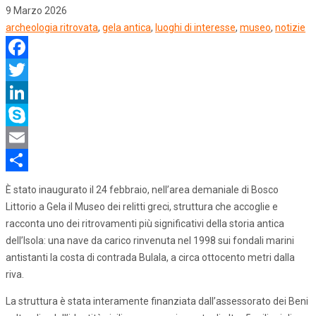
9 Marzo 2026
archeologia ritrovata
,
gela antica
,
luoghi di interesse
,
museo
,
notizie
Facebook
Twitter
LinkedIn
Skype
Email
Share
È stato inaugurato il 24 febbraio, nell’area demaniale di Bosco
Littorio a Gela il Museo dei relitti greci, struttura che accoglie e
racconta uno dei ritrovamenti più significativi della storia antica
dell’Isola: una nave da carico rinvenuta nel 1998 sui fondali marini
antistanti la costa di contrada Bulala, a circa ottocento metri dalla
riva.
La struttura è stata interamente finanziata dall’assessorato dei Beni