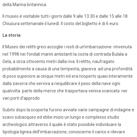
della Marina britannica.
Il museo è visitabile tutti i giorni dalle 9 alle 13.30 e dalle 15 alle 18.
Chiusura settimanale il lunedì. Il costo del biglietto è di 6 euro.
La storia
Il Museo dei relitti greci accoglie i resti di un’imbarcazione rinvenuta
nel 1998 nei fondali marini antistanti la costa di contrada Bulala a
Gela, a circa ottocento metri dalla riva. Il relitto, naufragato
probabilmente a causa di una tempesta, giaceva ad una profondità
di poco superiore ai cinque metri ed era ricoperto quasi interamente
dalla zavorra che serviva a riequilibrare il peso della nave ogni
qualvolta parte della merce che trasportava veniva scaricata nei
vari porti d’approdo.
Subito dopo la scoperta furono avviate varie campagne di indagine e
scavo subacqueo ed ebbe inizio un lungo e complesso studio
archeologico attraverso il quale è stato possibile individuare la
tipologia lignea dell’imbarcazione, conoscerne il carico e rilevare