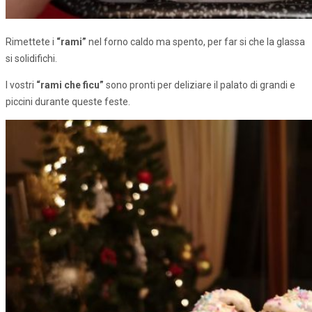
Rimettete i
“rami”
nel forno caldo ma spento, per far si che la glassa
si solidifichi.
I vostri
“rami che ficu”
sono pronti per deliziare il palato di grandi e
piccini durante queste feste.