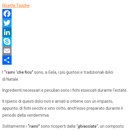
Ricette Tipiche
Facebook
Twitter
LinkedIn
Skype
Email
Share
I
“rami ‘che ficu”
sono, a Gela, i più gustosi e tradizionali dolci
di Natale.
Ingredienti necessari e peculiari sono i fichi essiccati durante l’estate.
Il ripieno di questi dolci noti e amati si ottiene con un impasto,
appunto, di fichi secchi e vino cotto, anch’esso preparato durante il
periodo della vendemmia.
Solitamente i
“rami”
sono ricoperti dalla “
ghiacciata”
, un composto