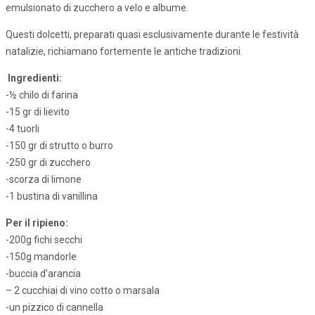
emulsionato di zucchero a velo e albume.
Questi dolcetti, preparati quasi esclusivamente durante le festività
natalizie, richiamano fortemente le antiche tradizioni.
Ingredienti:
-½ chilo di farina
-15 gr di lievito
-4 tuorli
-150 gr di strutto o burro
-250 gr di zucchero
-scorza di limone
-1 bustina di vanillina
Per il ripieno:
-200g fichi secchi
-150g mandorle
-buccia d’arancia
– 2 cucchiai di vino cotto o marsala
-un pizzico di cannella