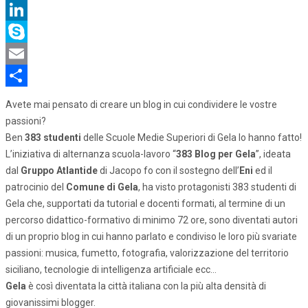
Twitter
LinkedIn
Skype
Email
Share
Avete mai pensato di creare un blog in cui condividere le vostre
passioni?
Ben
383 studenti
delle Scuole Medie Superiori di Gela lo hanno fatto!
L’iniziativa di alternanza scuola-lavoro “
383 Blog per Gela
”, ideata
dal
Gruppo Atlantide
di Jacopo fo con il sostegno dell’
Eni
ed il
patrocinio del
Comune di Gela
, ha visto protagonisti 383 studenti di
Gela che, supportati da tutorial e docenti formati, al termine di un
percorso didattico-formativo di minimo 72 ore, sono diventati autori
di un proprio blog in cui hanno parlato e condiviso le loro più svariate
passioni: musica, fumetto, fotografia, valorizzazione del territorio
siciliano, tecnologie di intelligenza artificiale ecc…
Gela
è così diventata la città italiana con la più alta densità di
giovanissimi blogger.