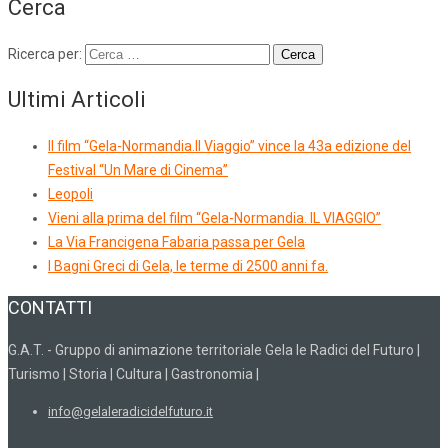
Cerca
Ricerca per:
Ultimi Articoli
Il film “Gela-Normandia.Il Viaggio” vince la 43a edizione del
Festival “Un Mare di Cinema”
Leopoli
Vieni alla prima del film “Gela-Normandia. IL VIAGGIO”
La Via Francigena Fabaria passa per Gela
I Bagni Greci di Gela, le terme di 2500 anni fa.
CONTATTI
G.A.T. - Gruppo di animazione territoriale Gela le Radici del Futuro |
Turismo | Storia | Cultura | Gastronomia |
info@gelaleradicidelfuturo.it