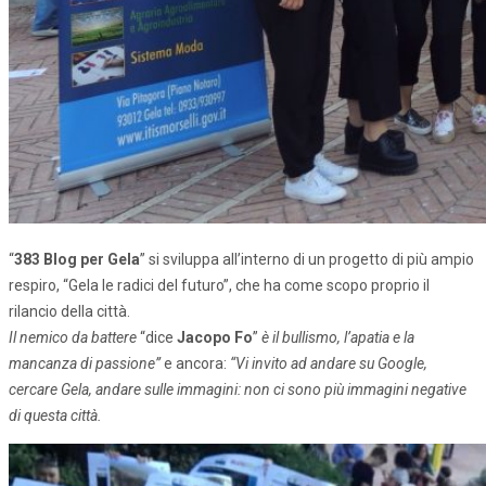
“
383 Blog per Gela
” si sviluppa all’interno di un progetto di più ampio
respiro, “Gela le radici del futuro”, che ha come scopo proprio il
rilancio della città.
Il nemico da battere
“dice
Jacopo Fo
”
è il bullismo, l’apatia e la
mancanza di passione”
e ancora:
“Vi invito ad andare su Google,
cercare Gela, andare sulle immagini: non ci sono più immagini negative
di questa città.