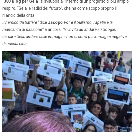
“
383 Blog per Gela
” si sviluppa all’interno di un progetto di più ampio
respiro, “Gela le radici del futuro”, che ha come scopo proprio il
rilancio della città.
Il nemico da battere
“dice
Jacopo Fo
”
è il bullismo, l’apatia e la
mancanza di passione”
e ancora:
“Vi invito ad andare su Google,
cercare Gela, andare sulle immagini: non ci sono più immagini negative
di questa città.