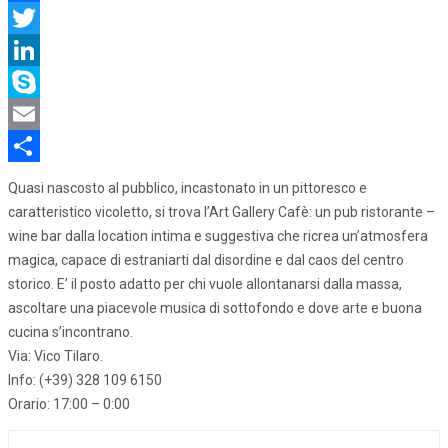
Facebook
Twitter
LinkedIn
Skype
Email
Share
Quasi nascosto al pubblico, incastonato in un pittoresco e
caratteristico vicoletto, si trova l’Art Gallery Cafè: un pub ristorante –
wine bar dalla location intima e suggestiva che ricrea un’atmosfera
magica, capace di estraniarti dal disordine e dal caos del centro
storico. E’ il posto adatto per chi vuole allontanarsi dalla massa,
ascoltare una piacevole musica di sottofondo e dove arte e buona
cucina s’incontrano.
Via: Vico Tilaro.
Info: (+39) 328 109 6150
Orario: 17:00 – 0:00