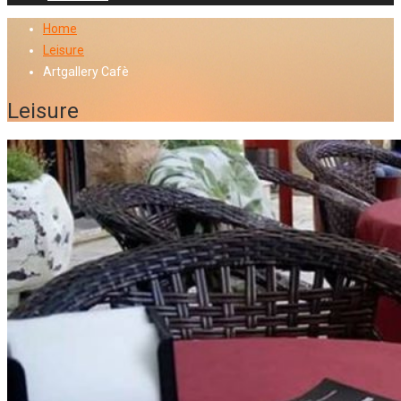
Home
Leisure
Artgallery Cafè
Leisure