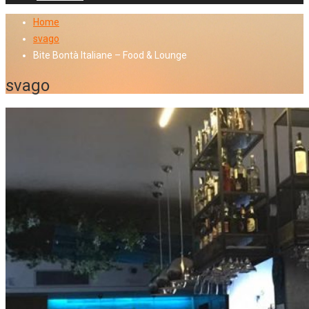
Home
svago
Bite Bontà Italiane – Food & Lounge
svago