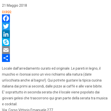
21 Maggio 2018
svago
Facebook
Twitter
LinkedIn
Skype
Email
Share
Locale dall’arredamento curato ed originale. Le pareti in legno, il
muschio e i bonsai sono un vivo richiamo alla natura (date
un’occhiata anche al bagno!). Qui potrete gustare la tipica cucina
italiana dai primi ai secondi, dalle pizze ai caffè e alle varie bibite.
E’ soprattutto in seconda serata che il locale viene popolato dai
giovani gelesi che trascorrono qui gran parte della serata tra musica
e cocktail.
Via: Corso Vittorio Emanuele,277