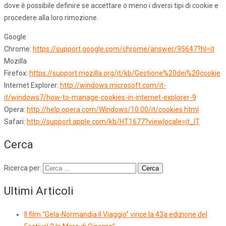
dove è possibile definire se accettare o meno i diversi tipi di cookie e
procedere alla loro rimozione.
Google
Chrome:
https://support.google.com/chrome/answer/95647?hl=it
Mozilla
Firefox:
https://support.mozilla.org/it/kb/Gestione%20dei%20cookie
Internet Explorer:
http://windows.microsoft.com/it-
it/windows7/how-to-manage-cookies-in-internet-explorer-9
Opera:
http://help.opera.com/Windows/10.00/it/cookies.html
Safari:
http://support.apple.com/kb/HT1677?viewlocale=it_IT
Cerca
Ricerca per:
Ultimi Articoli
Il film “Gela-Normandia.Il Viaggio” vince la 43a edizione del