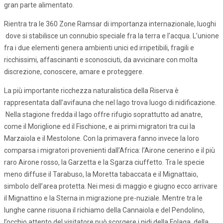
gran parte alimentato.
Rientra tra le 360 Zone Ramsar di importanza internazionale, luoghi
dove si stabilisce un connubio speciale fra la terra e l’acqua. L’unione
fra i due elementi genera ambienti unici ed irripetibili, fragili e
ricchissimi, affascinanti e sconosciuti, da avvicinare con molta
discrezione, conoscere, amare e proteggere.
La più importante ricchezza naturalistica della Riserva è
rappresentata dall’avifauna che nel lago trova luogo di nidificazione.
Nella stagione fredda il lago offre rifugio soprattutto ad anatre,
come il Moriglione ed il Fischione, e ai primi migratori tra cui la
Marzaiola e il Mestolone. Con la primavera fanno invece la loro
comparsa i migratori provenienti dall’Africa: l’Airone cenerino e il più
raro Airone rosso, la Garzetta e la Sgarza ciuffetto. Tra le specie
meno diffuse il Tarabuso, la Moretta tabaccata e il Mignattaio,
simbolo dell’area protetta. Nei mesi di maggio e giugno ecco arrivare
il Mignattino e la Sterna in migrazione pre-nuziale. Mentre tra le
lunghe canne risuona il richiamo della Cannaiola e del Pendolino,
l’occhio attento del visitatore può scorgere i nidi della Folaga, della