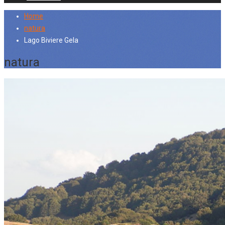
Home
natura
Lago Biviere Gela
natura