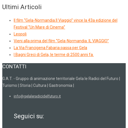
Ultimi Articoli
Il film “Gela-Normandia.Il Viaggio” vince la 43a edizione del
Festival “Un Mare di Cinema”
Leopoli
Vieni alla prima del film “Gela-Normandia. IL VIAGGIO”
La Via Francigena Fabaria passa per Gela
I Bagni Greci di Gela, le terme di 2500 anni fa.
CONTATTI
G.A.T. - Gruppo di animazione territoriale Gela le Radici del Futuro |
Turismo | Storia | Cultura | Gastronomia |
info@gelaleradicidelfuturo.it
Seguici su: