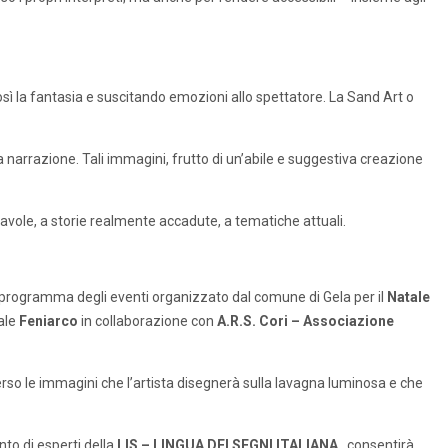
sì la fantasia e suscitando emozioni allo spettatore. La Sand Art o
arrazione. Tali immagini, frutto di un’abile e suggestiva creazione
favole, a storie realmente accadute, a tematiche attuali.
l programma degli eventi organizzato dal comune di Gela per il
Natale
ale
Feniarco
in collaborazione con
A.R.S. Cori – Associazione
verso le immagini che l’artista disegnerà sulla lavagna luminosa e che
nto di esperti della
LIS – LINGUA DEI SEGNI ITALIANA
, consentirà