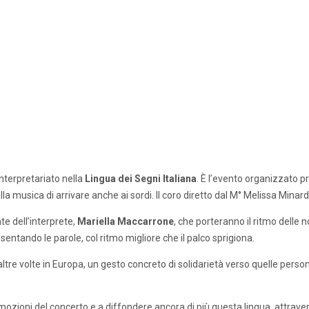
’interpretariato nella
Lingua dei Segni Italiana
. È l’evento organizzato pr
la musica di arrivare anche ai sordi. Il coro diretto dal M° Melissa Minardi
nte dell’interprete,
Mariella Maccarrone
, che porteranno il ritmo delle n
ntando le parole, col ritmo migliore che il palco sprigiona.
ltre volte in Europa, un gesto concreto di solidarietà verso quelle person
 emozioni del concerto e a diffondere ancora di più questa lingua, attraver