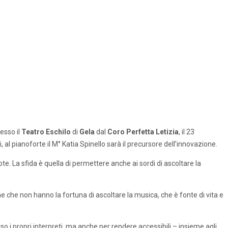
esso il
Teatro Eschilo
di
Gela
dal
Coro Perfetta Letizia
, il 23
, al pianoforte il M° Katia Spinello sarà il precursore dell’innovazione.
ote. La sfida è quella di permettere anche ai sordi di ascoltare la
e che non hanno la fortuna di ascoltare la musica, che è fonte di vita e
so i propri interpreti, ma anche per rendere accessibili – insieme agli