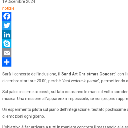
19 Dicembre 2024
notizie
Facebook
Twitter
LinkedIn
Skype
Email
Share
Sarà il concerto dell’inclusione, il ‘
Sand Art Christmas Concert
’, con l
dicembre start ore 20:00, perché “
farà vedere le parole
”, permettendo al
Sul palco insieme ai coristi, sul lato ci saranno le mani e il volto sorride
musica. Una missione all’apparenza impossibile, se non proprio rapprese
Un esperimento pilota sul piano dell’integrazione, testato pochissime a
di emozioni ogni giorno.
L’obiettivo è far arrivare a tutti in maniera concreta il messaggio e le