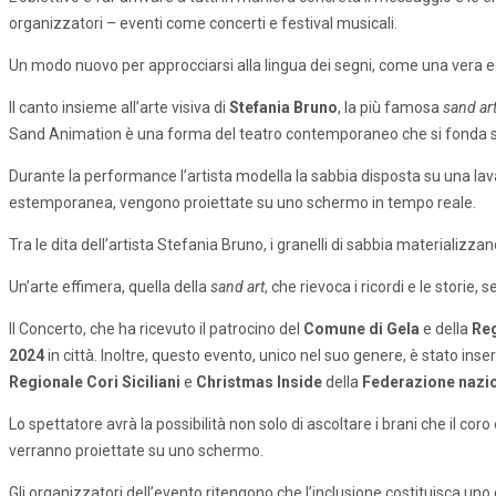
organizzatori – eventi come concerti e festival musicali.
Un modo nuovo per approcciarsi alla lingua dei segni, come una vera e 
Il canto insieme all’arte visiva di
Stefania Bruno
, la più famosa
sand art
Sand Animation è una forma del teatro contemporaneo che si fonda s
Durante la performance l’artista modella la sabbia disposta su una la
estemporanea, vengono proiettate su uno schermo in tempo reale.
Tra le dita dell’artista Stefania Bruno, i granelli di sabbia materializ
Un’arte effimera, quella della
sand art
, che rievoca i ricordi e le storie, 
Il Concerto, che ha ricevuto il patrocino del
Comune di Gela
e della
Reg
2024
in città. Inoltre, questo evento, unico nel suo genere, è stato inser
Regionale Cori Siciliani
e
Christmas Inside
della
Federazione nazi
Lo spettatore avrà la possibilità non solo di ascoltare i brani che il c
verranno proiettate su uno schermo.
Gli organizzatori dell’evento ritengono che l’inclusione costituisca uno 