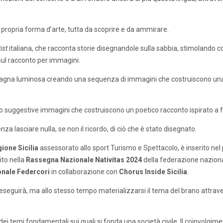
propria forma d’arte, tutta da scoprire e da ammirare.
ist
italiana, che racconta storie disegnandole sulla sabbia, stimolando co
ul racconto per immagini.
vagna luminosa creando una sequenza di immagini che costruiscono una n
zano suggestive immagini che costruiscono un poetico racconto ispirato a 
senza lasciare nulla, se non il ricordo, di ciò che è stato disegnato.
ione Sicilia
assessorato allo sport Turismo e Spettacolo, è inserito ne
ito nella
Rassegna Nazionale Nativitas 2024
della federazione nazion
onale Federcori
in collaborazione con
Chorus Inside Sicilia
.
oro eseguirà, ma allo stesso tempo materializzarsi il tema del brano attra
dei temi fondamentali sui quali si fonda una società civile. Il coinvolgime