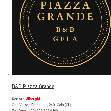
B&B Piazza Grande
Settore:
Alberghi
C.so Vittorio Emanuele, 240 | Gela (CL)
Telefono: (+39) 333.393 9499