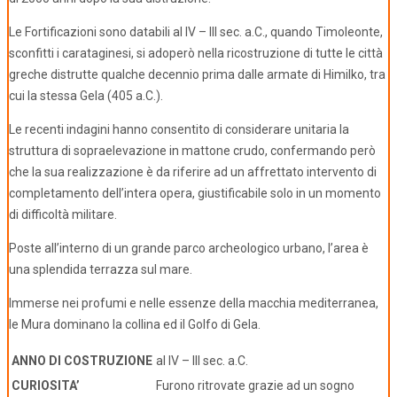
Le Fortificazioni sono databili al IV – III sec. a.C., quando Timoleonte,
sconfitti i carataginesi, si adoperò nella ricostruzione di tutte le città
greche distrutte qualche decennio prima dalle armate di Himilko, tra
cui la stessa Gela (405 a.C.).
Le recenti indagini hanno consentito di considerare unitaria la
struttura di sopraelevazione in mattone crudo, confermando però
che la sua realizzazione è da riferire ad un affrettato intervento di
completamento dell’intera opera, giustificabile solo in un momento
di difficoltà militare.
Poste all’interno di un grande parco archeologico urbano, l’area è
una splendida terrazza sul mare.
Immerse nei profumi e nelle essenze della macchia mediterranea,
le Mura dominano la collina ed il Golfo di Gela.
ANNO DI COSTRUZIONE
al IV – III sec. a.C.
CURIOSITA’
Furono ritrovate grazie ad un sogno