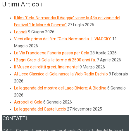
Ultimi Articoli
Il film “Gela-Normandia.Il Viaggio” vince la 43a edizione del
Festival “Un Mare di Cinema”
27 Luglio 2026
Leopoli
9 Giugno 2026
Vieni alla prima del film “Gela-Normandia. IL VIAGGIO”
11
Maggio 2026
La Via Francigena Fabaria passa per Gela
28 Aprile 2026
I Bagni Greci di Gela, le terme di 2500 anni fa.
7 Aprile 2026
Il Museo dei relitti greci, finalmente!
9 Marzo 2026
Al Liceo Classico di Gela nasce la Web Radio Eschilo
9 Febbraio
2026
La leggenda del mostro del Lago Biviere: A Biddina
6 Gennaio
2026
Acropoli di Gela
6 Gennaio 2026
La leggenda del Castelluccio
27 Novembre 2025
CONTATTI
G.A.T. - Gruppo di animazione territoriale Gela le Radici del Futuro |