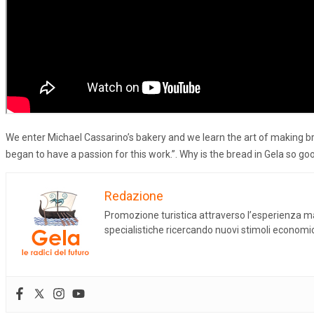
We enter Michael Cassarino’s bakery and we learn the art of making brea
began to have a passion for this work.”. Why is the bread in Gela so go
Redazione
Promozione turistica attraverso l’esperienza mat
specialistiche ricercando nuovi stimoli economici 