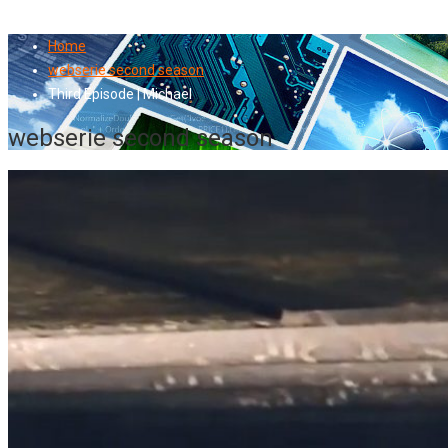
Home
webserie second season
Third Episode | Michael
webserie second season