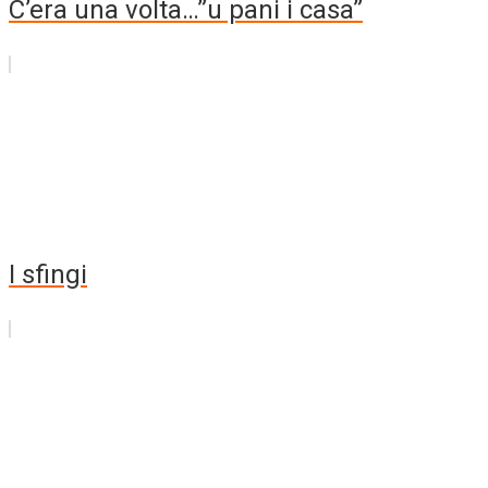
C’era una volta…”u pani i casa”
I sfingi