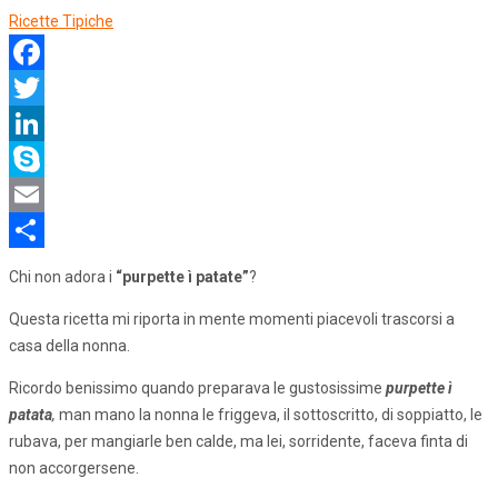
Ricette Tipiche
Facebook
Twitter
LinkedIn
Skype
Email
Share
Chi non adora i
“purpette ì patate”
?
Questa ricetta mi riporta in mente momenti piacevoli trascorsi a
casa della nonna.
Ricordo benissimo quando preparava le gustosissime
purpette ì
patata
,
man mano la nonna le friggeva, il sottoscritto, di soppiatto, le
rubava, per mangiarle ben calde, ma lei, sorridente, faceva finta di
non accorgersene.