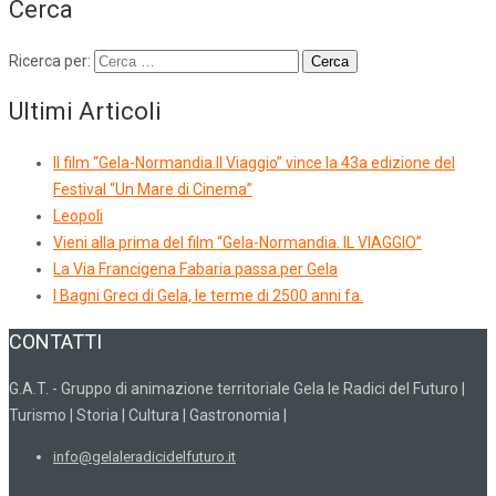
Cerca
Ricerca per:
Ultimi Articoli
Il film “Gela-Normandia.Il Viaggio” vince la 43a edizione del
Festival “Un Mare di Cinema”
Leopoli
Vieni alla prima del film “Gela-Normandia. IL VIAGGIO”
La Via Francigena Fabaria passa per Gela
I Bagni Greci di Gela, le terme di 2500 anni fa.
CONTATTI
G.A.T. - Gruppo di animazione territoriale Gela le Radici del Futuro |
Turismo | Storia | Cultura | Gastronomia |
info@gelaleradicidelfuturo.it